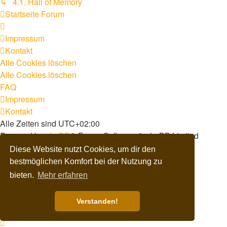
↳ 4.1. Hall of Memory
Startseite
Forum
Impressum
Kontakt
Alle Cookies löschen
Alle Cookies löschen
FAQ
Impressum
Kontakt
Alle Zeiten sind
UTC+02:00
Powered by
phpBB
® Forum Software © phpBB Limited
Deutsche Übersetzung durch
phpBB.de
Diese Website nutzt Cookies, um dir den
Dark Vision ©
Kirk
bestmöglichen Komfort bei der Nutzung zu
Datenschutz
|
Nutzungsbedingungen
bieten.
Mehr erfahren
Verstanden!