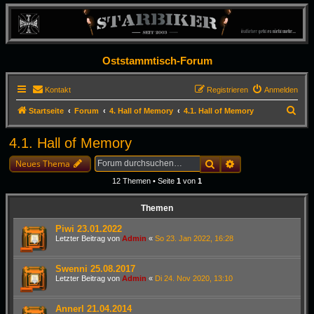
Oststammtisch-Forum
Kontakt
Registrieren
Anmelden
S
Startseite
Forum
4. Hall of Memory
4.1. Hall of Memory
u
4.1. Hall of Memory
c
h
Suche
Erweiterte Suche
Neues Thema
e
12 Themen • Seite
1
von
1
Themen
Piwi 23.01.2022
Letzter Beitrag von
Admin
«
So 23. Jan 2022, 16:28
Swenni 25.08.2017
Letzter Beitrag von
Admin
«
Di 24. Nov 2020, 13:10
Annerl 21.04.2014