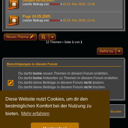
Jürgen 28.08.2005
Letzter Beitrag von
Admin
«
Di 24. Nov 2020, 12:46
Pogi 24.05.2005
Letzter Beitrag von
Admin
«
Di 24. Nov 2020, 12:41
Neues Thema
12 Themen • Seite
1
von
1
Gehe zu
Berechtigungen in diesem Forum
Du darfst
keine
neuen Themen in diesem Forum erstellen.
Du darfst
keine
Antworten zu Themen in diesem Forum erstellen.
Du darfst deine Beiträge in diesem Forum
nicht
ändern.
Du darfst deine Beiträge in diesem Forum
nicht
löschen.
Du darfst
keine
Dateianhänge in diesem Forum erstellen.
Diese Website nutzt Cookies, um dir den
bestmöglichen Komfort bei der Nutzung zu
Startseite
Forum
FAQ
Alle Cookies löschen
bieten.
Mehr erfahren
Alle Zeiten sind
UTC+02:00
Powered by
phpBB
® Forum Software © phpBB Limited