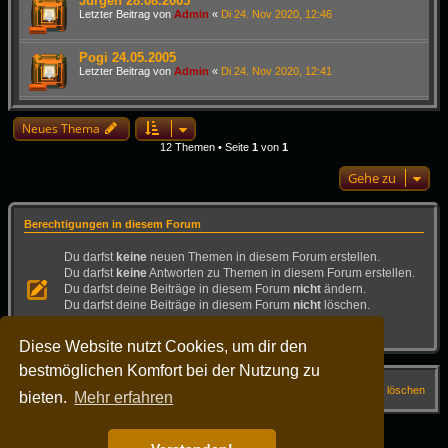
Jürgen 28.08.2005
Letzter Beitrag von
Admin
«
Di 24. Nov 2020, 12:46
Pogi 24.05.2005
Letzter Beitrag von
Admin
«
Di 24. Nov 2020, 12:41
Neues Thema
12 Themen • Seite
1
von
1
Gehe zu
Berechtigungen in diesem Forum
Du darfst
keine
neuen Themen in diesem Forum erstellen.
Du darfst
keine
Antworten zu Themen in diesem Forum erstellen.
Du darfst deine Beiträge in diesem Forum
nicht
ändern.
Du darfst deine Beiträge in diesem Forum
nicht
löschen.
Du darfst
keine
Dateianhänge in diesem Forum erstellen.
Diese Website nutzt Cookies, um dir den
bestmöglichen Komfort bei der Nutzung zu
Startseite
Forum
FAQ
Alle Cookies löschen
bieten.
Mehr erfahren
Alle Zeiten sind
UTC+02:00
Powered by
phpBB
® Forum Software © phpBB Limited