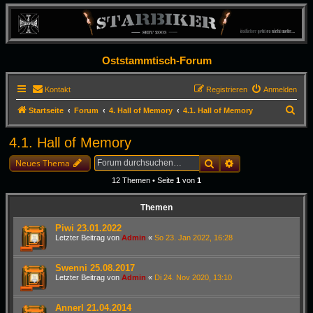
Oststammtisch-Forum
Kontakt
Registrieren
Anmelden
S
Startseite
Forum
4. Hall of Memory
4.1. Hall of Memory
u
4.1. Hall of Memory
c
h
Suche
Erweiterte Suche
Neues Thema
e
12 Themen • Seite
1
von
1
Themen
Piwi 23.01.2022
Letzter Beitrag von
Admin
«
So 23. Jan 2022, 16:28
Swenni 25.08.2017
Letzter Beitrag von
Admin
«
Di 24. Nov 2020, 13:10
Annerl 21.04.2014