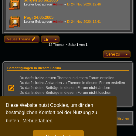
Jürgen 28.08.2005
Letzter Beitrag von
Admin
«
Di 24. Nov 2020, 12:46
Pogi 24.05.2005
Letzter Beitrag von
Admin
«
Di 24. Nov 2020, 12:41
Neues Thema
12 Themen • Seite
1
von
1
Gehe zu
Berechtigungen in diesem Forum
Du darfst
keine
neuen Themen in diesem Forum erstellen.
Du darfst
keine
Antworten zu Themen in diesem Forum erstellen.
Du darfst deine Beiträge in diesem Forum
nicht
ändern.
Du darfst deine Beiträge in diesem Forum
nicht
löschen.
Du darfst
keine
Dateianhänge in diesem Forum erstellen.
Diese Website nutzt Cookies, um dir den
bestmöglichen Komfort bei der Nutzung zu
Startseite
Forum
FAQ
Alle Cookies löschen
bieten.
Mehr erfahren
Alle Zeiten sind
UTC+02:00
Powered by
phpBB
® Forum Software © phpBB Limited