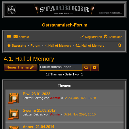
Oststammtisch-Forum
Kontakt
Registrieren
Anmelden
S
Startseite
Forum
4. Hall of Memory
4.1. Hall of Memory
u
4.1. Hall of Memory
c
h
Suche
Erweiterte Suche
Neues Thema
e
12 Themen • Seite
1
von
1
Themen
Piwi 23.01.2022
Letzter Beitrag von
Admin
«
So 23. Jan 2022, 16:28
Swenni 25.08.2017
Letzter Beitrag von
Admin
«
Di 24. Nov 2020, 13:10
Annerl 21.04.2014