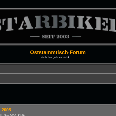
Oststammtisch-Forum
östlicher geht es nicht.......
rte Suche
8.2005
24. Nov 2020, 12:46