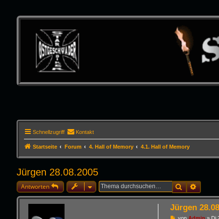
Schnellzugriff
Kontakt
Startseite
Forum
4. Hall of Memory
4.1. Hall of Memory
Jürgen 28.08.2005
Suche
Erweite
Antworten
Jürgen 28.0
B
von
Admin
»
Di 